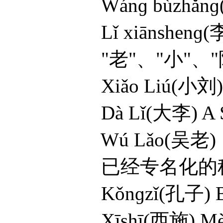
Wánɡ bùzhǎnɡ(王部长
Lǐ xiānshenɡ(李先生
"老"、"小"、"阿
Xiǎo Liú(小刘) Lǎ
Dà Lǐ(大李) A Sā
Wú Lǎo(吴老)
已经专名化的称呼
Kǒnɡzǐ(孔子) Bāo
Xīshī(西施) Mènɡc