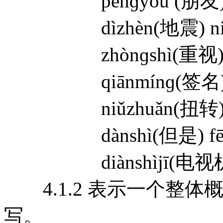
pénɡyǒu (朋友) y
dìzhèn(地震) nián
zhònɡshì(重视) wǎ
qiānmínɡ(签名) sh
niǔzhuǎn(扭转) ch
dànshì(但是) fēic
diànshìjī(电视机) t
4.1.2 表示一个整体
写。