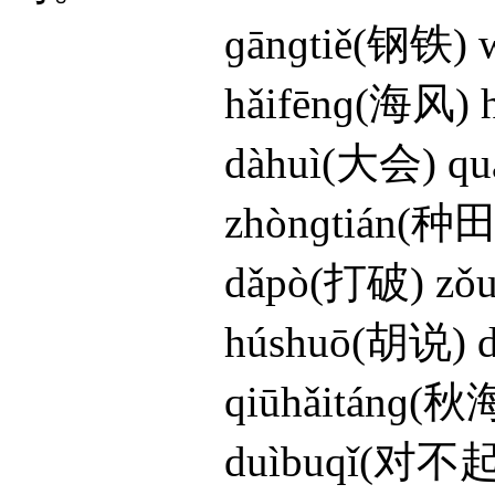
ɡānɡtiě(钢铁) wè
hǎifēnɡ(海风) hón
dàhuì(大会) quán
zhònɡtián(种田) k
dǎpò(打破) zǒulá
húshuō(胡说) dǎn
qiūhǎitánɡ(秋海棠) 
duìbuqǐ(对不起) ch