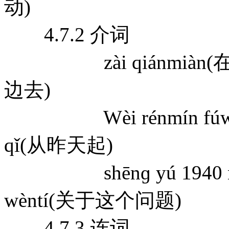
动)
4.7.2 介词
zài qiánmiàn(在前面)
边去)
Wèi rénmín fúwù(为
qǐ(从昨天起)
shēnɡ yú 1940 nián
wèntí(关于这个问题)
4.7.3 连词