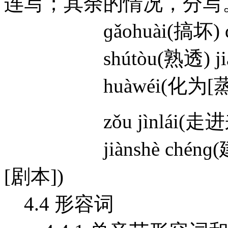
连写；其余的情况，分写
ɡǎohuài(搞坏) dǎs
shútòu(熟透) jiàn
huàwéi(化为[蒸气]) 
zǒu jìnlái(走进来) z
jiànshè chénɡ(建设
[剧本])
4.4 形容词