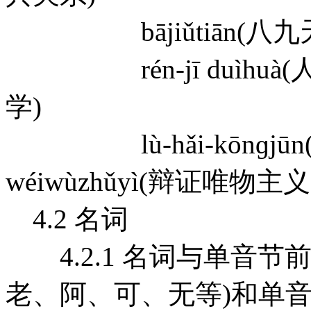
bājiǔtiān(八九天) sh
rén-jī duìhuà(人机对
学)
lù-hǎi-kōnɡjūn(陆海
wéiwùzhǔyì(辩证唯物主义
4.2 名词
4.2.1 名词与单音节
老、阿、可、无等)和单