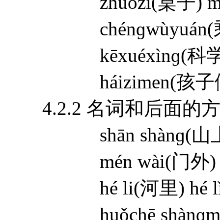
zhuōzi(桌子) mùt
chénɡwùyuán(乘务员
kēxuéxìnɡ(科学性) 
háizimen(孩子们) tu
4.2.2 名词和后面的
shān shànɡ(山上) s
mén wài(门外) mén
hé li(河里) hé lǐ
huǒchē shànɡmiɑn