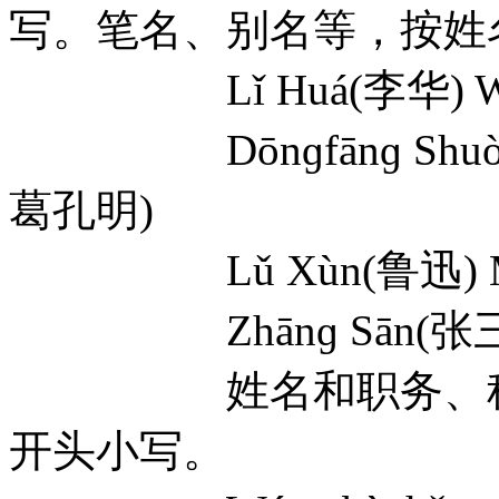
写。笔名、别名等，按姓
Lǐ Huá(李华) Wánɡ
Dōnɡfānɡ Shuò(东方
葛孔明)
Lǔ Xùn(鲁迅) Méi 
Zhānɡ Sān(张三) W
姓名和职务、称呼
开头小写。