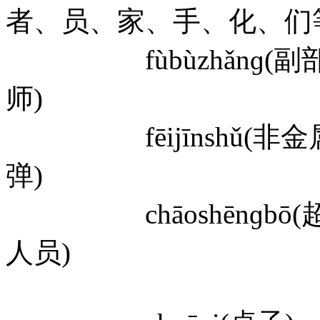
者、员、家、手、化、们
fùbùzhǎnɡ(副部长) z
师)
fēijīnshǔ(非金属) f
弹)
chāoshēnɡbō(超声波)
人员)