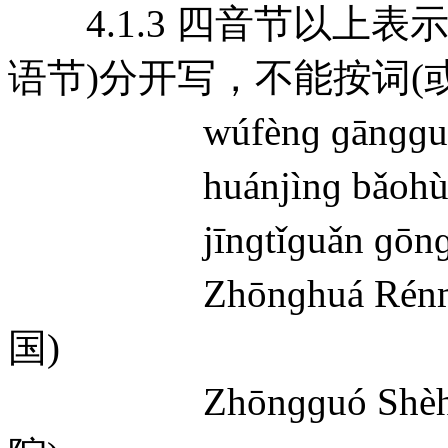
4.1.3 四音节以上表
语节)分开写，不能按词(
wúfènɡ ɡānɡɡuǎ
huánjìnɡ bǎohù 
jīnɡtǐɡuǎn ɡōnɡl
Zhōnɡhuá Rénmín
国)
Zhōnɡɡuó Shèhuì