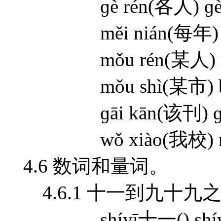
ɡè rén(各人) ɡè x
měi nián(每年) mě
mǒu rén(某人) mǒu
mǒu shì(某市) běn
ɡāi kān(该刊) ɡāi 
wǒ xiào(我校) nǐ 
4.6 数词和量词。
4.6.1 十一到九十九
shíyī十一() shíw