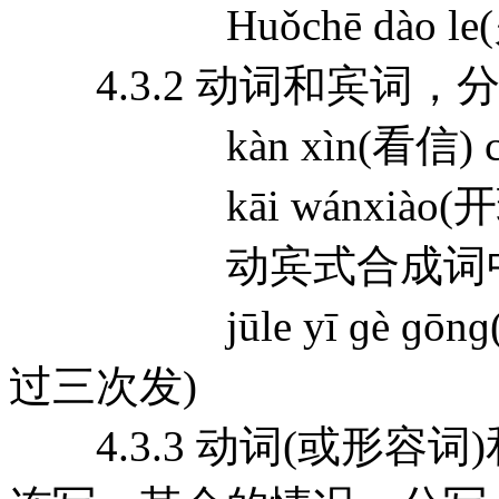
Huǒchē dào le
4.3.2 动词和宾词，
kàn xìn(看信) chī
kāi wánxiào(开玩笑) 
动宾式合成词中间
jūle yī ɡè ɡōnɡ(鞠了
过三次发)
4.3.3 动词(或形容