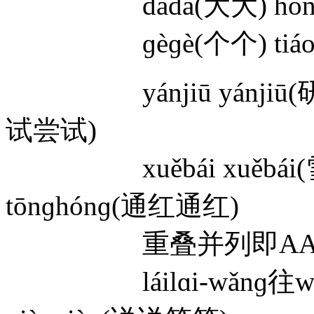
dàdà(大大) hónɡh
ɡèɡè(个个) tiáoti
yánjiū yánjiū(研究研究
试尝试)
xuěbái xuěbái(雪白
tōnɡhónɡ(通红通红)
重叠并列即AABB
láilɑi-wǎnɡ往wǎnɡ