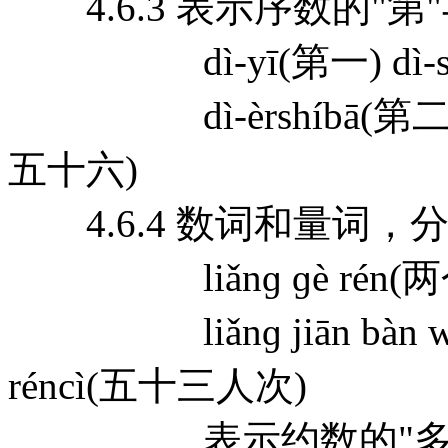
4.6.3 表示序数的"
dì-yī(第一) dì-sh
dì-èrshíbā(第二十八) 
五十六)
4.6.4 数词和量词，
liǎnɡ ɡè rén(两个人)
liǎnɡ jiān bàn wū
réncì(五十三人次)
表示约数的"多"、"