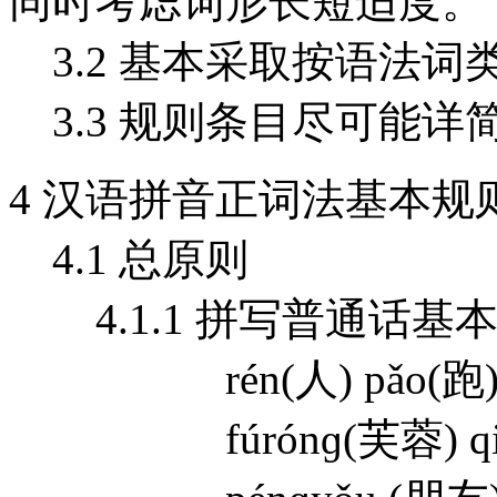
同时考虑词形长短适度。
3.2 基本采取按语法词
3.3 规则条目尽可能详
4 汉语拼音正词法基本规
4.1 总原则
4.1.1 拼写普通话基
rén(人) pǎo(跑) hǎo
fúrónɡ(芙蓉) qiǎo