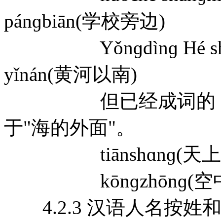
pánɡbiān(学校旁边)
Yǒnɡdìnɡ Hé shàn
yǐnán(黄河以南)
但已经成词的，连写
于"海的外面"。
tiānshɑnɡ(天上) d
kōnɡzhōnɡ(空中) h
4.2.3 汉语人名按姓