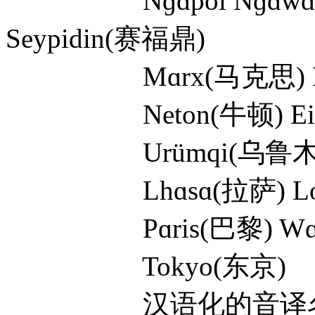
Nɡɑpoi Nɡɑwɑnɡ
Seypidin(赛福鼎)
Mɑrx(马克思) Dɑr
Neton(牛顿) Eins
Urümqi(乌鲁木齐) 
Lhɑsɑ(拉萨) Lon
Pɑris(巴黎) Wɑshi
Tokyo(东京)
汉语化的音译名词