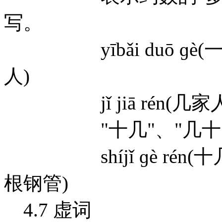
写。
yībǎi duō ɡè(一百多个
人)
jǐ jiā rén(几家人) jǐ
"十几"、"几十"
shíjǐ ɡè rén(十几个人)
根钢管)
4.7 虚词