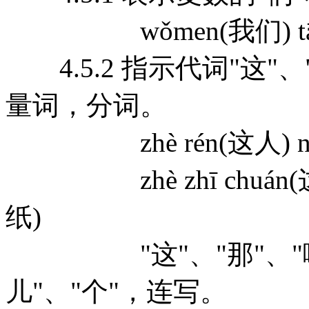
wǒmen(我们) tām
4.5.2 指示代词"这"
量词，分词。
zhè rén(这人) nà c
zhè zhī chuán(这只船
纸)
"这"、"那"、"哪"和"
儿"、"个"，连写。