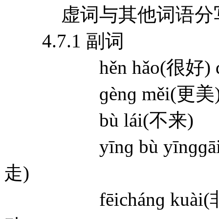
虚词与其他词语分
4.7.1 副词
hěn hǎo(很好) dōu
ɡènɡ měi(更美) zu
bù lái(不来)
yīnɡ bù yīnɡɡāi(应
走)
fēichánɡ kuài(非常快