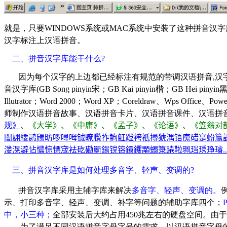
就是，只要WINDOWS系统或MAC系统中安装了这种拼音汉
汉字标注上汉语拼音。
二、拼音汉字库能干什么?
因为每个汉字的上边都已经标注有规范的带调汉语拼音,汉
音汉字库(GB Song pinyin宋；GB Kai pinyin楷；GB Hei piny
Illutrator；Word 2000；Word XP；Coreldraw、Wps Of
师制作汉语拼音故事、汉语拼音卡片、汉语拼音课件、汉语拼
规》
、《大学》、《中庸》、《孟子》、《论语》、《笠翁对
闇翃緌鹮斶昉啰噚呣钺瞭臢拃鮈魟蹚袴祇撏猇湡铻廆碏寔蚡籯
溇滉澼怗憹悰慓宬袪矻磡罽鍚镋镕鐶钁顒蠋箓踡鞡珮珰琇琤璿....
三、拼音汉字库是如何处理多音字、轻声、变调的?
拼音汉字库采用主辅字库来解决
多音字、轻声、变调的。
示、打印多音字、轻声、变调、补字等问题的辅助字库四个；
中，小三种；
全部安装后大约占用450兆左右的硬盘空间。由于采
为了满足不同汉语拼音字母字号的需求，以汉语拼音字母的