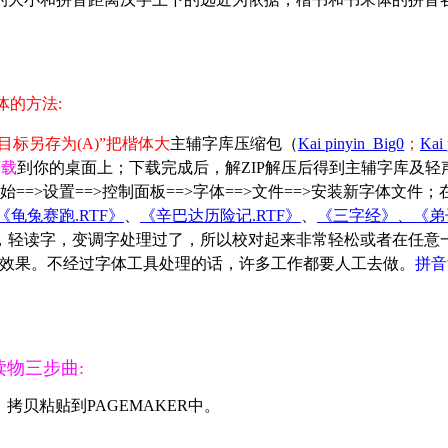
体的方法:
目标另存为(A)”把楷体大
主辅字库压缩包（
Kai pinyin_Big0
；
Kai
下载
到你的桌面上；下载完成后，
解ZIP解压后得到主辅字库及轻声
始==>设置==>控制面板==>字体==>文件==>安装新字体文件；
《龟兔赛跑.RTF》
、
《辛巴达历险记.RTF》
、
《三字经》、《弟
，轻读字，变调字处理过了，所以校对起来非常轻松或者在任意一
楷体大的注音效果。不经过字体工具处理的话，许多工作都要人工去做。
拼音
音读物三步曲:
，拷贝
粘
贴到PAGEMAKER中。