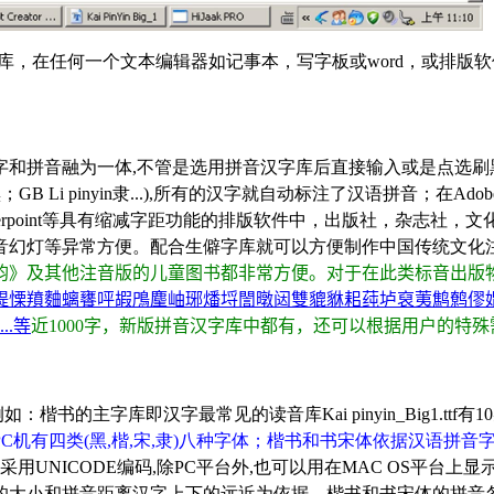
字库，在任何一个文本编辑器如记事本，写字板或word，或排版
字和拼音融为一体,不管是选用拼音汉字库后直接输入或是点选刷
in黑；GB Li pinyin隶...),所有的汉字就自动标注了汉语拼音；在Adobe Inde
fice、Powerpoint等具有缩减字距功能的排版软件中，
出版社，杂志社，文
音幻灯等异常方便。配合生僻字库就可以方便制作中国传统文化注
韵》及其他注音版的儿童图书都非常方便。对于在此类标音出版
諟慄羵麯螭饔呯嘏鳲麈岫琊燔埒誾暾闼雙貔貅耜莼垆裒荑鹪鹩僇
.等
近1000字，新版拼音汉字库中都有，还可以根据用户的特
例如：楷书的主字库即汉字最常见的读音库Kai pinyin_Big1.
PC机有四类(黑,楷,宋,隶)八种字体；楷书和书宋体依据汉语
用UNICODE编码,除PC平台外,也可以用在MAC OS平台上
大小和拼音距离汉字上下的远近为依据，楷书和书宋体的拼音各