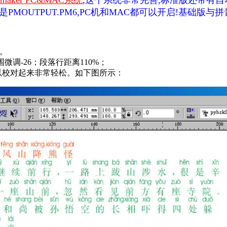
maker PC&MAC系统
,这个系统非常完善,标准版还带有自
OUTPUT.PM6,PC机和MAC都可以开启!基础版与
档。
微调-26；段落行距离110%；
以校对起来非常轻松。如下图所示：