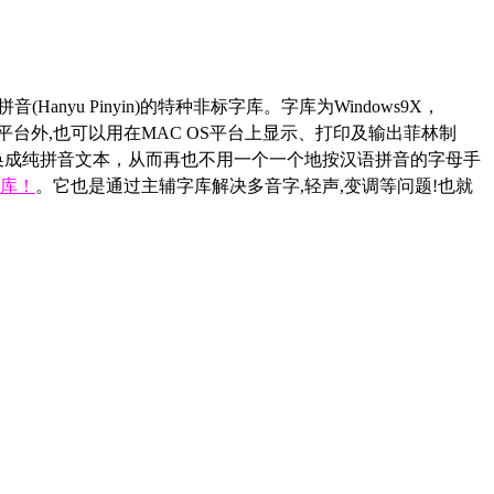
anyu Pinyin)的特种非标字库。字库为Windows9X，
E编码,除PC平台外,也可以用在MAC OS平台上显示、打印及输出菲林制
转换成纯拼音文本，从而再也不用一个一个地按汉语拼音的字母手
库！
。它也是通过主辅字库解决多音字,轻声,变调等问题!也就