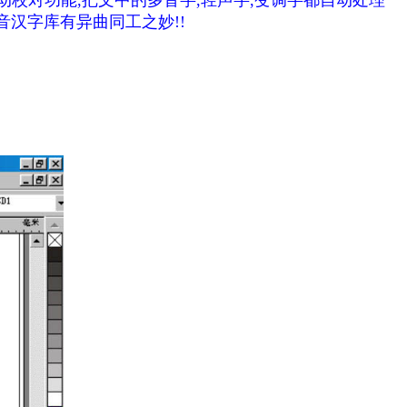
动校对功能,把文中的多音字,轻声字,变调字都自动处理
拼音汉字库有异曲同工之妙!!