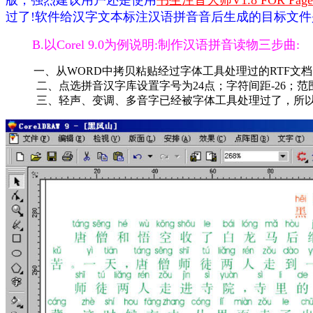
版，强烈建议用户还是使用
书生注音大师V1.8 FOR Page
过了!软件给汉字文本标注汉语拼音音后生成的目标文件是PM
B.以Corel 9.0为例说明:制作汉语拼音读物三步曲:
一、从WORD中拷贝粘贴经过字体工具处理过的RTF文
二、点选拼音汉字库设置字号为24点；字符间距-26；范围
三、轻声、变调、多音字已经被字体工具处理过了，所