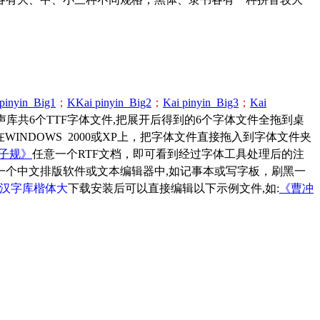
 pinyin_Big1
；
K
Kai pinyin_Big2
；
Kai pinyin_Big3
；
Kai
库共6个TTF字体文件,
把展开后得到的6个字体文件全拖到桌
在WINDOWS 2000或XP上，把字体文件直接拖入到字体文件夹
子规》
任意一个RTF文档，即可看到经过字体工具处理后的注
个中文排版软件或文本编辑器中,如记事本或写字板，刷黑一
汉字库楷体大
下载安装后可以直接编辑以下示例文件,如:
《曹冲