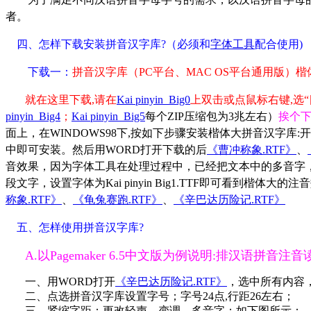
者。
四、怎样下载安装拼音汉字库?（必须和
字体工具
配合使用)
下载一：
拼音汉字库（PC平台、MAC OS平台通用版）楷
就在这里下载,请在
Kai pinyin_Big0
上双击或点鼠标右键,选“
pinyin_Big4
；
Kai pinyin_Big5
每个
ZIP
压缩包为3兆左右）
挨个
面上，在WINDOWS98下,按如下步骤安装楷体大拼音汉字库:开
中即可安装。然后用WORD打开下载的后
《曹冲称象.RTF》
、
音效果，因为字体工具在处理过程中，已经把文本中的多音字
段文字，设置字体为Kai pinyin Big1.TTF即可看到
称象.RTF》
、
《龟兔赛跑.RTF》
、
《辛巴达历险记.RTF》
五、怎样使用拼音汉字库?
A.以Pagemaker 6.5中文版为例说明:排汉语拼音注
一、用WORD打开
《辛巴达历险记.RTF》
，选中所有内容
二、点选拼音汉字库设置字号；字号24点,行距26左右；
三、紧缩字距；更改轻声、变调、多音字；如下图所示：