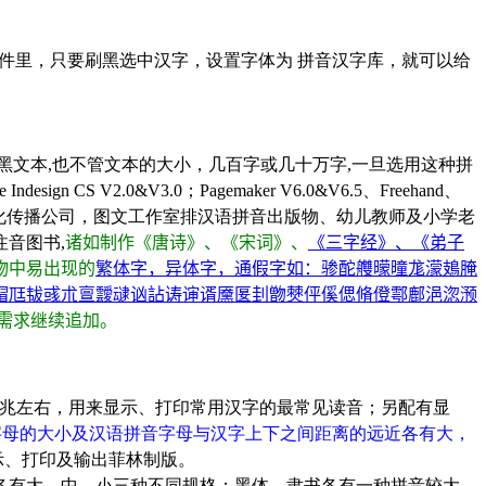
软件里，只要刷黑选中汉字，设置字体为 拼音汉字库，就可以给
黑文本,也不管文本的大小，几百字或几十万字,一旦选用这种拼
sign CS V2.0&V3.0；Pagemaker V6.0&V6.5、Freehand、
化传播公司，图文工作室排汉语拼音出版物、幼儿教师及小学老
音图书,
诸如制作《唐诗》、《宋词》、
《三字经》、《弟子
物中易出现的
繁体字，异体字，通假字如
：骖酡艭曚曈尨濛鳷腌
媢尫韨彧朮亶靉叇讻詀诪谉谞黡匽刲朆僰伻傒偲脩僜鄠鄜浥淴滪
殊需求继续追加。
ttf有10兆左右，用来显示、打印常用汉字的最常见读音；另配有显
拼音字母的大小及汉语拼音字母与汉字上下之间距离的远近各有大，
显示、打印及输出菲林制版。
有大、中、小三种不同规格；黑体、隶书各有一种拼音较大